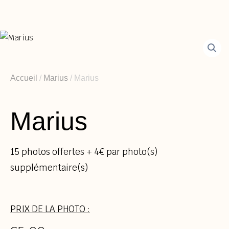
Aller
au
contenu
Accueil
/
Marius
/ Marius
Marius
15 photos offertes + 4€ par photo(s)
supplémentaire(s)
PRIX DE LA PHOTO :