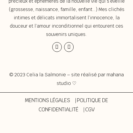
précieux et éphémères de la nouvelle vie qui s’éveille
(grossesse, naissance, famille, enfant…) Mes clichés
intimes et délicats immortalisent l’innocence, la
douceur et l’amour inconditionnel qui entourent ces
souvenirs uniques.
Instagram
Envelope
© 2023 Celia la Salmonie – site réalisé par
mahana
studio ♡
MENTIONS LÉGALES
⎹
POLITIQUE DE
CONFIDENTIALITÉ
⎹
CGV