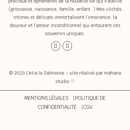
précieux et éphémères de la nouvelle vie qui s’éveille
(grossesse, naissance, famille, enfant…) Mes clichés
intimes et délicats immortalisent l’innocence, la
douceur et l’amour inconditionnel qui entourent ces
souvenirs uniques.
Instagram
Envelope
© 2023 Celia la Salmonie – site réalisé par
mahana
studio ♡
MENTIONS LÉGALES
⎹
POLITIQUE DE
CONFIDENTIALITÉ
⎹
CGV