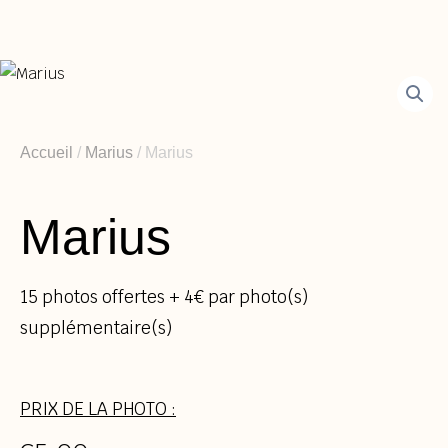
Aller
au
contenu
Accueil
/
Marius
/ Marius
Marius
15 photos offertes + 4€ par photo(s)
supplémentaire(s)
PRIX DE LA PHOTO :