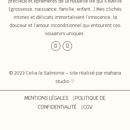
précieux et éphémères de la nouvelle vie qui s’éveille
(grossesse, naissance, famille, enfant…) Mes clichés
intimes et délicats immortalisent l’innocence, la
douceur et l’amour inconditionnel qui entourent ces
souvenirs uniques.
Instagram
Envelope
© 2023 Celia la Salmonie – site réalisé par
mahana
studio ♡
MENTIONS LÉGALES
⎹
POLITIQUE DE
CONFIDENTIALITÉ
⎹
CGV