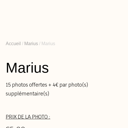
Aller
au
contenu
Accueil
/
Marius
/ Marius
Marius
15 photos offertes + 4€ par photo(s)
supplémentaire(s)
PRIX DE LA PHOTO :