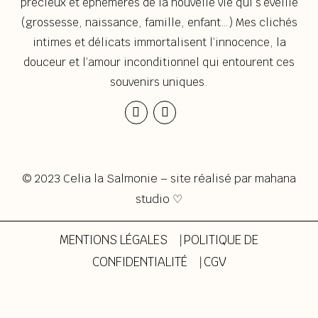
précieux et éphémères de la nouvelle vie qui s’éveille
(grossesse, naissance, famille, enfant…) Mes clichés
intimes et délicats immortalisent l’innocence, la
douceur et l’amour inconditionnel qui entourent ces
souvenirs uniques.
Instagram
Envelope
© 2023 Celia la Salmonie – site réalisé par
mahana
studio ♡
MENTIONS LÉGALES
⎹
POLITIQUE DE
CONFIDENTIALITÉ
⎹
CGV