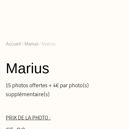
Aller
au
contenu
Accueil
/
Marius
/ Marius
Marius
15 photos offertes + 4€ par photo(s)
supplémentaire(s)
PRIX DE LA PHOTO :