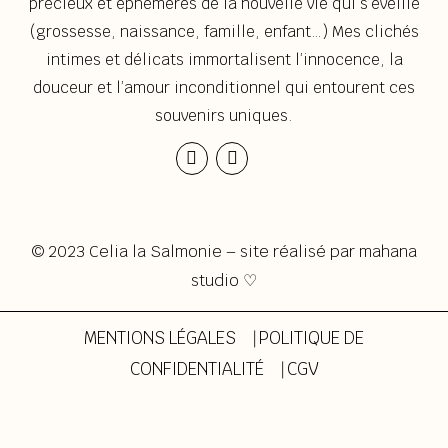
précieux et éphémères de la nouvelle vie qui s’éveille
(grossesse, naissance, famille, enfant…) Mes clichés
intimes et délicats immortalisent l’innocence, la
douceur et l’amour inconditionnel qui entourent ces
souvenirs uniques.
Instagram
Envelope
© 2023 Celia la Salmonie – site réalisé par
mahana
studio ♡
MENTIONS LÉGALES
⎹
POLITIQUE DE
CONFIDENTIALITÉ
⎹
CGV