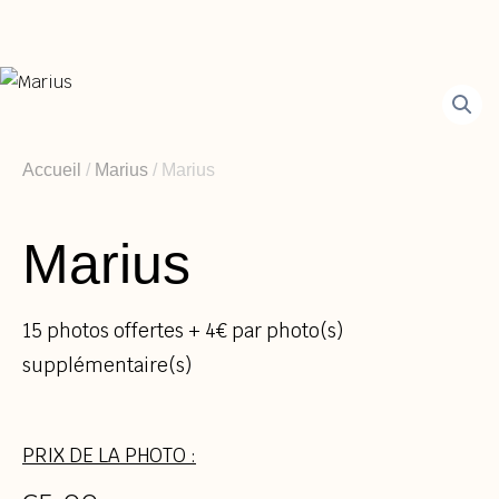
Aller
au
contenu
Accueil
/
Marius
/ Marius
Marius
15 photos offertes + 4€ par photo(s)
supplémentaire(s)
PRIX DE LA PHOTO :