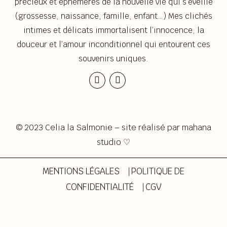
précieux et éphémères de la nouvelle vie qui s’éveille
(grossesse, naissance, famille, enfant…) Mes clichés
intimes et délicats immortalisent l’innocence, la
douceur et l’amour inconditionnel qui entourent ces
souvenirs uniques.
Instagram
Envelope
© 2023 Celia la Salmonie – site réalisé par
mahana
studio ♡
MENTIONS LÉGALES
⎹
POLITIQUE DE
CONFIDENTIALITÉ
⎹
CGV