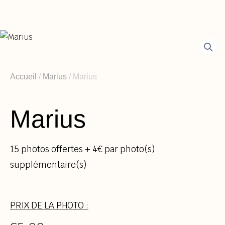
Aller
au
contenu
Accueil
/
Marius
/ Marius
Marius
15 photos offertes + 4€ par photo(s)
supplémentaire(s)
PRIX DE LA PHOTO :