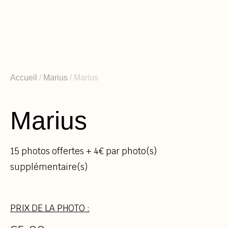
Aller
au
contenu
Accueil
/
Marius
/ Marius
Marius
15 photos offertes + 4€ par photo(s)
supplémentaire(s)
PRIX DE LA PHOTO :