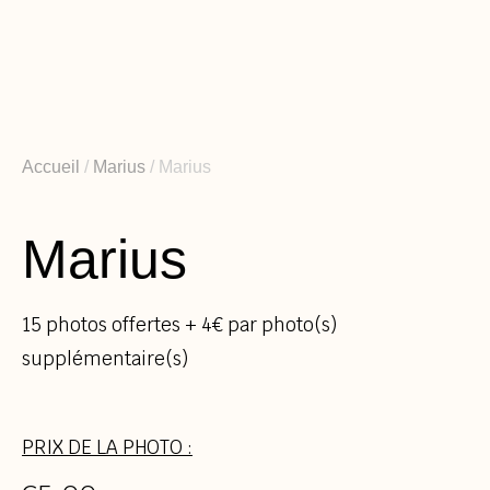
Aller
au
contenu
Accueil
/
Marius
/ Marius
Marius
15 photos offertes + 4€ par photo(s)
supplémentaire(s)
PRIX DE LA PHOTO :