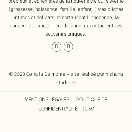
précieux et éphémères de la nouvelle vie qui s’éveille
(grossesse, naissance, famille, enfant…) Mes clichés
intimes et délicats immortalisent l’innocence, la
douceur et l’amour inconditionnel qui entourent ces
souvenirs uniques.
Instagram
Envelope
© 2023 Celia la Salmonie – site réalisé par
mahana
studio ♡
MENTIONS LÉGALES
⎹
POLITIQUE DE
CONFIDENTIALITÉ
⎹
CGV