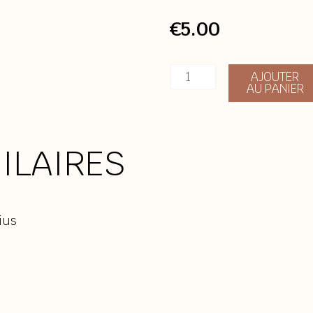
€
5.00
quantité
AJOUTER
AU PANIER
de
Marius
ILAIRES